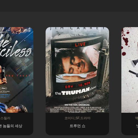
,스릴러
코미디,SF,드라마
액
쁜 놈들의 세상
트루먼 쇼