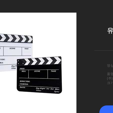
유
영상
품명
(주
크기