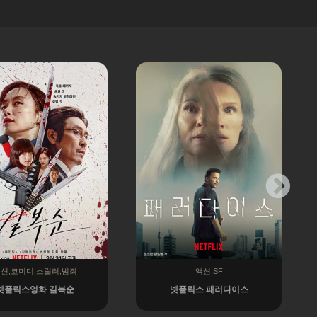
션,코미디,스릴러,범죄
액션,SF
넷플릭스영화 길복순
넷플릭스 패러다이스