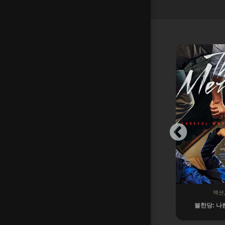
호러,SF,드라마
액션
더' 감상평
이스케이프 큐브 감상후기
불한당: 나