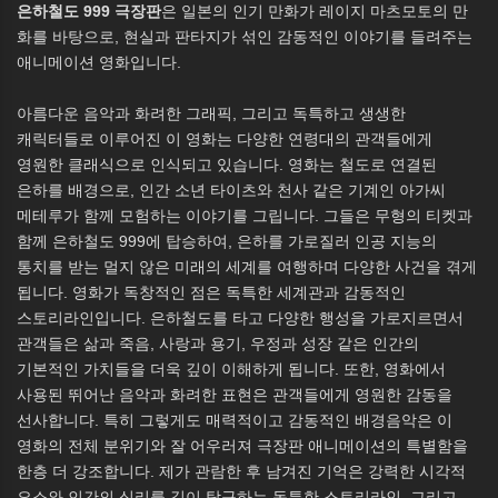
은하철도 999 극장판
은 일본의 인기 만화가 레이지 마츠모토의 만
화를 바탕으로, 현실과 판타지가 섞인 감동적인 이야기를 들려주는
애니메이션 영화입니다.
아름다운 음악과 화려한 그래픽, 그리고 독특하고 생생한
캐릭터들로 이루어진 이 영화는 다양한 연령대의 관객들에게
영원한 클래식으로 인식되고 있습니다. 영화는 철도로 연결된
은하를 배경으로, 인간 소년 타이츠와 천사 같은 기계인 아가씨
메테루가 함께 모험하는 이야기를 그립니다. 그들은 무형의 티켓과
함께 은하철도 999에 탑승하여, 은하를 가로질러 인공 지능의
통치를 받는 멀지 않은 미래의 세계를 여행하며 다양한 사건을 겪게
됩니다. 영화가 독창적인 점은 독특한 세계관과 감동적인
스토리라인입니다. 은하철도를 타고 다양한 행성을 가로지르면서
관객들은 삶과 죽음, 사랑과 용기, 우정과 성장 같은 인간의
기본적인 가치들을 더욱 깊이 이해하게 됩니다. 또한, 영화에서
사용된 뛰어난 음악과 화려한 표현은 관객들에게 영원한 감동을
선사합니다. 특히 그렇게도 매력적이고 감동적인 배경음악은 이
영화의 전체 분위기와 잘 어우러져 극장판 애니메이션의 특별함을
한층 더 강조합니다. 제가 관람한 후 남겨진 기억은 강력한 시각적
요소와 인간의 심리를 깊이 탐구하는 독특한 스토리라인, 그리고