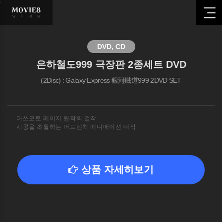
영화관련
추천
DVD, CD
상품
은하철도999 극장판 2종세트 DVD
(2Disc) : Galaxy Express 銀河鐵道999 2DVD SET
HOME
영화관련
추천
상품
마쓰모토 레이지 원작의 걸작
시공을 초월하는 어드벤처 애니메이션 대작
상품 자세히보기