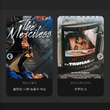
액션,스릴러
코미디,SF,드라마
불한당: 나쁜 놈들의 세상
트루먼 쇼