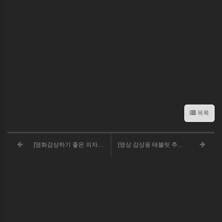
목록
[영화감상하기 좋은 의자 추천] 까사미아 옴므 1인 리클라이너 쇼파
[영상 감상용 태블릿 추천!] Apple 2022 아이패드 에어 5세대