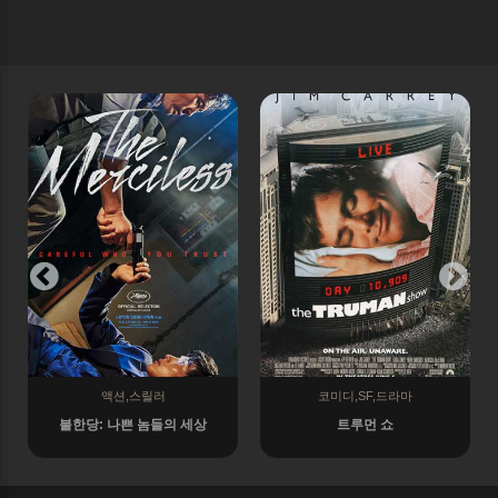
코미디,SF,드라마
액션,코미디,스릴러,범죄
트루먼 쇼
넷플릭스영화 길복순